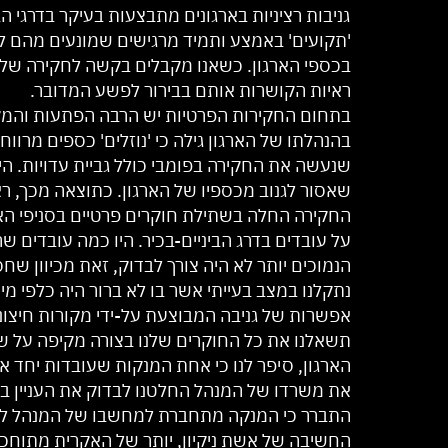
גניבות רציניות בארגונים מתבצעות בעיקר בדרגי ה
'תקועים' באמצע ותמיד מרגישים שמונעים מהם לה
בכספי הארגון. כשאנו מקבלים בקשה לחקירה של מע
ראיות הקושרות אותם בבירור לפשע המדובר.
בתחום החקירות הפרטיות יש הרבה הפתעות והמקרה
בהנהלתו של הארגון גילה כי 'נוזלים' כספים מרווחי
שנעשה את החקירה בפומבי כולל גביית עדויות. הי
שאסור לגנוב מכספיו של הארגון. כתוצאה מכך, רא
החקירה החלה בשתילת חוקרים פרטיים בסניפי הא
על עובדים בדרג הביניים-בכיר. היו כמה עובדים 
הנמוכים יותר לא היה צורך לבדוק, זאת מכיוון 
נתקלנו במצב בעייתי אשר בו לא ברור היה כלפי מ
אפשרות של גניבה המבוצעת על-ידי מקורות חיצוניי
תשאלנו את כל החוקרים שלנו בצורה מקיפה על שגר
הארגון, סיפר לנו כי אחת המנקות שעובדות יחד אי
את משרדו של המנהל החלטנו לבדוק את העניין בכ
התברר כי המנקה מתחברת למחשבו של המנהל לא
החשיבה של אשת ניקיון, יותר של האקרית מתוחכמ