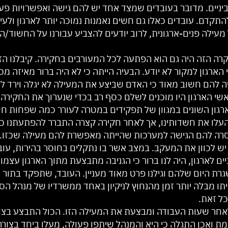
ביניים. מדובר בעובדים שמצד אחד יש להם גישה ואפשרויות פעו
תקדם. עובדים כאלו גם חשים נאמנות נמוכה יותר לארגון ולע
ילה פנים-ארגונית, לרוב יודעים להצביע עבורנו על החשוד/ה 
 הזה היה גם הוא הפתעה לכל המעורבים בחקירה. קיבלנו הזמנ
 הארגון למקור לא יודע. הבעיה הייתה כי לא היה ברור מאיזה מסנ
ה להם חשוב מאוד כי האדם שביצע את המעילה לא יגלה וירד למ
שי הארגון היו מוכנים לשלם כסף רב בכדי שנערוך את החקירה 
רגון השונים במגוון של תפקידים במטרה לעורר כמה שפחות ח
שהעלו את חשדותינו, אך לאחר חקירה קצרה התברר להפתעתנו כי
שחסרה להם הגישה למערכות שהייתה מאפשרת להם מעילה שכזו.
י יש לכוון את המעקב. במצב אשר בו נתקלים בחוסר בהירות, ע
ם לארגון, היה לנו ברור כי הגניבה מתבצעת מתוך הארגון עצמו.
ת היום שלהם וגילנו פרט מאוד מעניין. העובד, שתפקד בתור 
תו מבלה יותר זמן מהנחוץ לניקיון באחד ממשרדיו של מנהל הסנ
ל זאת.
חר שעות העבודה ומבצעת את המעילה הזו. הכול התבצע בצו
ת ואכן התגלה כי היא והמנהל שיתפו פעולה, מעלו ביחד בצורה