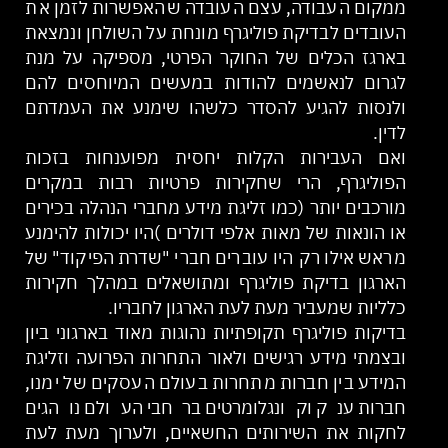
ממקום העבודה, עצם העובדה שהאפשרות לזמן את
העובדים לבדיקת פוליגרף מונחת על השולחן ונמצאת
בארגז הכלים של החוקר הפרטי, מספיקה על מנת
לגרום לנאשמים להודות במעשים המיוחסים להם
ולנסות להגיע להסדר כלשהו שימנע את העמדתם
לדין.
ואם העבירות הקלות יחסית מפוענחות בזכות
הפוליגרף, הרי שחקירות פרטיות רבות במקרים
מורכבים יותר (כמו זליגת מידע מחברי הנהלה בכירים
או הונאות של מאות אלפי דולרים )היו יכולות להימנע
מראש אילו רק היו עוברים חברי "שדרת הפיקוד" של
הארגון בדיקת פוליגרף ומתושאלים במהלך חקירות
כלליות שמעביר מעת לעת הארגון לחבריו.
בדיקות פוליגרף תקופתיות נהוגות מאוד בארגוני ביון
ובצמתי מידע רגישים ולאור התחרות הפרועה וזליגת
המידע בין חברות מתחרות בעולם העסקים של ימנו,
חברות ענק וקונגלומרטים ברחבי העולם נוהגים
לחקות את השירותים החשאיים, ולערוך מעת לעת