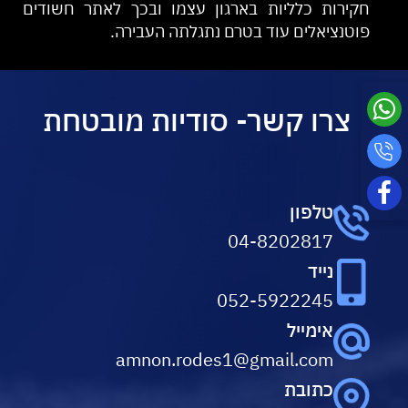
חקירות כלליות בארגון עצמו ובכך לאתר חשודים
פוטנציאלים עוד בטרם נתגלתה העבירה.
צרו קשר- סודיות מובטחת
טלפון
04-8202817
נייד
052-5922245
אימייל
amnon.rodes1@gmail.com
כתובת