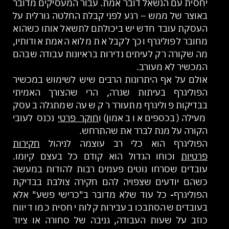
יחסית עם הנשאל דובר אמת. עבור המעסיקים מדובר
באוצר של ממש – רגע לפני קבלת החלטה גורלית על
העסקת עובד חדש יש ביכולתם לתשאל אותו כשהוא
מחובר לפוליגרף וכך לקבל את מלוא האמת אודותיו,
מה שקורה רק לעיתים נדירות בראיונות עבודה שבהם
המכשיר לא מעורב.
אולם על אף היתרונות הרבים שיש לשימוש במכשיר
הפוליגרף בעיתות שגרה, הרי שהצורך האמיתי
בבדיקות פוליגרף מתעורר רק שעה שמתגלה בעסק
מעילה (בכספים או באמון) ו
חוקר פרטי
נכנס לעובי
הקורה על מנת לברר את שהתרחש.
הפוליגרף הוא כלי רב עוצמה לניהול
חקירות
פרטיות
וכוחו הגדול הוא קודם כל בעצם קיומו.
עובדים שסרחו נוטים פעמים רבות להודות במעשה
כשהם יודעים שצפויה להם חקירה צולבת בבדיקת
הפוליגרף- כל עוד שלא מדובר ב"כרישי פשע" אלא
בעובדים שהסתבכו בעבירות קלות יחסית כמו דיווח
כוזב על שעות העבודה, גניבה של סחורה או ציוד