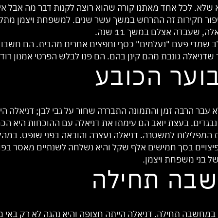
לא. לכל אחד מאתנו קורה שהוא רוצה לקנות דבר מה אבל אין ל
יפור חקירות זה התרחש במשך עשר שנים. למשפחת ויצמן מתל-אב
שעבדה אצלם במשך 11 שנה.
ב שמדי פעם "נעלמים" כסף וחפצים אחרים מהבית. הם חשבו
ניאלה גונבת מהם קינן בהם. הם פנו לבלש הפרטי אמנון רודס
בוער הכובע
 עבר הרבה זמן והתמונה התבררה שחור על גבי לבן; דניאלה ה
 נבגדים. בעצת יואב הם עימתו את דניאלה עם ההוכחות היא ה
ת המפלילות למשטרה. דניאלה נעצרה והובאה בפני שופט. במה
ויים בסך חמישים אלף שקל והיא נשלחה לשנתיים מאסר בפועל.
ל בני משפחת ויצמן.
בה תחילה
מחשבה תחילה. דניאלה הייתה חצופה והיא נהגה לא רק באי מו