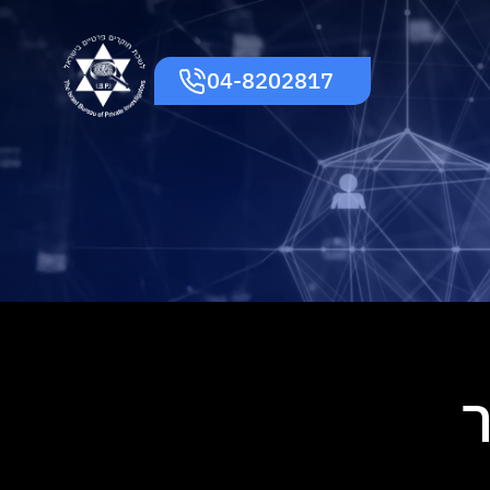
04-8202817
ר