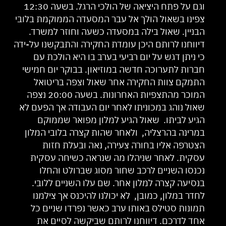
וגם על פתח היציאה של הולכי הרגל. בשעה 12:30
צפינו בשאול הולך אל עבר המסעדה הממוקמת בלובי
הבניין. שאול בילה במסעדה כשעה וחוזר למשרד.
דיווחנו לרותם היכן עומדת החקירה והתבקשנו על-ידה
כי ניתן דגש על יום רביעי בערב בו היא הולכת עם
חברות לתערוכה חדשה במוזיאון. בבוקר יום חמישי
התמקם צוות החקירה אחר שאול וצפה בריטואל
המוכר מהתצפיות האחרונות. בשעה 20:00 נצפה
שאול נוהג במכוניתו לאחר יום העבודה אך הפעם לא
הגיע לביתו. שאול הגיע למלון מפואר שממוקם
במרינה בהרצליה, ולאחר שהות קצרה בלובי המלון
הצטרפה אליו בחורה צעירה, נאה ובעלת חזות
עסקית. לאחר שניהלו מה שנראה כשיחה עסקית
נכנסו השניים לרכב שחור מסוג שברולט והחלו
בנסיעה קצרה למלון אחר. שם עלו השניים ללובי.
לחדר במלון, כמובן, לא יכולנו להיכנס אך צילמנו
תמונות סטילס באותו ערב כאשר נפרדו שניים כל
אחד לדרכם. דיווחנו לרותם שביקשה לסיים את