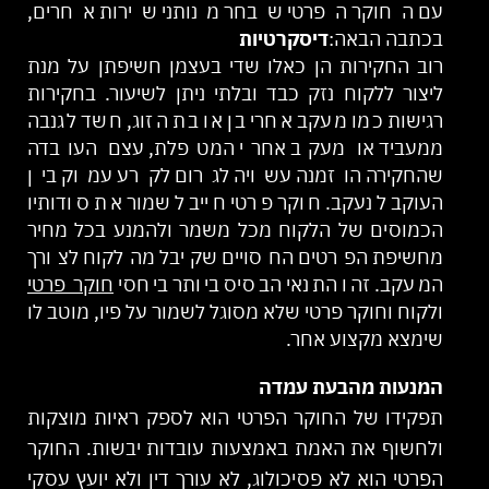
עם החוקר הפרטי שבחר מנותני שירות אחרים,
בכתבה הבאה:
דיסקרטיות
רוב החקירות הן כאלו שדי בעצמן חשיפתן על מנת
ליצור ללקוח נזק כבד ובלתי ניתן לשיעור. בחקירות
רגישות כמו מעקב אחרי בן או בת הזוג, חשד לגנבה
ממעביד או מעקב אחרי המטפלת, עצם העובדה
שהחקירה הוזמנה עשויה לגרום לקרע עמוק בין
העוקב לנעקב. חוקר פרטי חייב לשמור את סודותיו
הכמוסים של הלקוח מכל משמר ולהמנע בכל מחיר
מחשיפת הפרטים החסויים שקיבל מהלקוח לצורך
המעקב. זהו התנאי הבסיס ביותר ביחסי
חוקר פרטי
ולקוח וחוקר פרטי שלא מסוגל לשמור על פיו, מוטב לו
שימצא מקצוע אחר.
המנעות מהבעת עמדה
תפקידו של החוקר הפרטי הוא לספק ראיות מוצקות
ולחשוף את האמת באמצעות עובדות יבשות. החוקר
הפרטי הוא לא פסיכולוג, לא עורך דין ולא יועץ עסקי