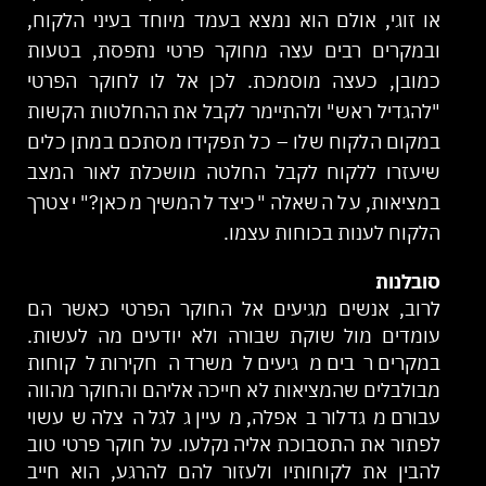
או זוגי, אולם הוא נמצא בעמד מיוחד בעיני הלקוח,
ובמקרים רבים עצה מחוקר פרטי נתפסת, בטעות
כמובן, כעצה מוסמכת. לכן אל לו לחוקר הפרטי
"להגדיל ראש" ולהתיימר לקבל את ההחלטות הקשות
במקום הלקוח שלו – כל תפקידו מסתכם במתן כלים
שיעזרו ללקוח לקבל החלטה מושכלת לאור המצב
במציאות, על השאלה "כיצד להמשיך מכאן?" יצטרך
הלקוח לענות בכוחות עצמו.
סובלנות
לרוב, אנשים מגיעים אל החוקר הפרטי כאשר הם
עומדים מול שוקת שבורה ולא יודעים מה לעשות.
במקרים רבים מגיעים למשרד החקירות לקוחות
מבולבלים שהמציאות לא חייכה אליהם והחוקר מהווה
עבורם מגדלור באפלה, מעיין גלגל הצלה שעשוי
לפתור את התסבוכת אליה נקלעו. על חוקר פרטי טוב
להבין את לקוחותיו ולעזור להם להרגע, הוא חייב