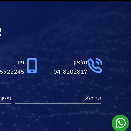
צ
טלפון
נייד
-5922245
04-8202817