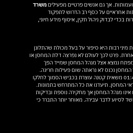
עמותות. אך גם אנשים פרטיים מפעילים
משרד
ות אחראיים על כסף רב הדרוש לתפקוד
בכדי לבדוק ניהול תקין, איסוף מידע חיוני,
מיני רבות היא סיפור על בעל מכולת שהתלונן
אחרת. פרט לכך לעולם לא נפרצה דלת המחסן או
והמפתח נמצא אצל מנהל המחסן שמייד הפך
המחסן נכנס לא נראתה שום פעילות חריגה.
החלטנו לעקוב אחר המתרחש בסביבת המכולת בשעות הקטנות של הלילה. צוות משרד החקירות ראה בשעה 01:45 משאית קטנה עוצרת בכביש הסמוך לחלקו
ראי המחסן. תיעדנו את כל המתרחש בתמונות.
ינו מנהל המחסן אך מחקירה נוספת ובדיקות
 לסיוע לדבר עבירה. מאוחר יותר התברר כי