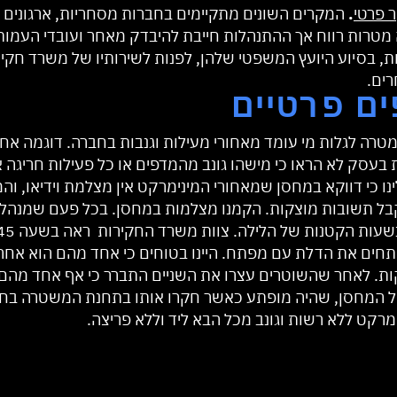
 פרטי
.
המקרים השונים מתקיימים בחברות מסחריות, ארגונים ו
מטרות רווח אך ההתנהלות חייבת להיבדק מאחר ועובדי העמות
, בסיוע היועץ המשפטי שלהן, לפנות לשירותיו של משרד חקירות 
רים.
ים פרטיים
רה לגלות מי עומד מאחורי מעילות וגנבות בחברה. דוגמה אחת 
בעסק לא הראו כי מישהו גונב מהמדפים או כל פעילות חריגה 
ו כי דווקא במחסן שמאחורי המינימרקט אין מצלמת וידיאו, 
קבל תשובות מוצקות. הקמנו מצלמות במחסן. בכל פעם שמנהל 
ותחים את הדלת עם מפתח. היינו בטוחים כי אחד מהם הוא אח
. לאחר שהשוטרים עצרו את השניים התברר כי אף אחד מהם א
הל המחסן, שהיה מופתע כאשר חקרו אותו בתחנת המשטרה בחשד
רקט ללא רשות וגונב מכל הבא ליד וללא פריצה.