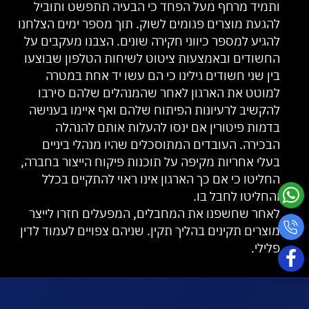
ותמיד מרחף מעל הפחד כי הבעיה תתפשט ותוביל
להגעת מוצרים פגומים לשוק. תוך מספר ימים הצלחנו
להגיע למספר כיווני חקירה שונים. הצבנו מעקבים על
החשודים ובאמצעות ציטוט לשיחות הטלפון שבוצעו
בין שני חשודים גילינו כי הם עשו יד אחת במטרה
למוטט את הארגון לאחר שהמנהלים שלהם סירבו
להקשיב לרעיונות הפיתוח שלהם ואף איימו בענישה
בדמות פיטורין אם ינסו להעלות אותם להנהלה
הבכירה. העובדים המתוסכלים שהיו מנהלי ביניים
בעלי אחריות מקיפה על תוכנות פיקוח הייצור בחברה,
החליטו כי אם כך הארגון אינו ראוי להתקיים בכלל
והחליטו לחבל בו.
לאחר שחשפנו את המחבלים, המפעלים חזרו לייצר
מוצרים תקינים בהליך תקין. שניהם צפויים לעמוד לדין
פלילי.