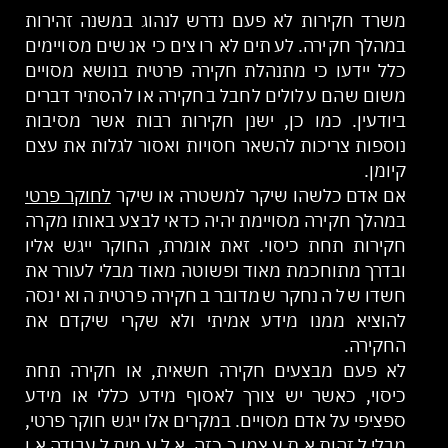
משרד חקירות לא פעם נדרש לנהוג במשנה זהירות
במהלך חקירה. לעתים לא רוצים כי אנשים מסויימים
כלל יידעו כי מתנהלת חקירה פרטית בנושא מסויים
משום שהם עלולים לחבל בחקירה או להסתיר דברים
ביודעין. כמו כן, ישנן חקירות רבות אשר מסיבות
נוספות צריכות להשאר חסויות ואסור לגלות את עצם
קיומן.
אם אדם כלשהו שיקר למשטרה או שיקר
לחוקר פרטי
במהלך חקירה מסויימת יהיה כדאי לבצע באותו מקרה
חקירות תחת כיסוי. זאת אומרת, החוקר ייגש אליו
ובדרך מתוחכמת מאוד ופשוטה מאוד מבלי לעורר את
חשדו של הנחקר שמדובר בחקירה פרטית הוא ינסה
להוציא ממנו מידע אמיתי ולא שקרי שיקדם את
החקירה.
לא פעם מבצעים חקירה חשאית, או חקירה תחת
כיסוי, כאשר יש צורך לאסוף מידע כללי או מידע
ספציפי על אדם מסויים. במקרים אלו ייגש חוקר פרטי,
מבלי לזהות את עצמו ככזה, אל עמית לעבודה או